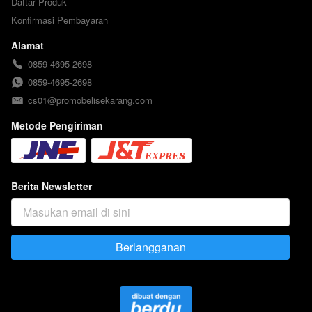
Daftar Produk
Konfirmasi Pembayaran
Alamat
0859-4695-2698
0859-4695-2698
cs01@promobelisekarang.com
Metode Pengiriman
Berita Newsletter
Berlangganan
`