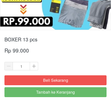
BOXER 13 pcs
Rp 99.000
Beli Sekarang
`
Tambah ke Keranjang
`